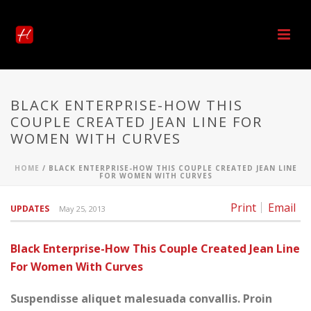
BLACK ENTERPRISE-HOW THIS
COUPLE CREATED JEAN LINE FOR
WOMEN WITH CURVES
HOME
/
BLACK ENTERPRISE-HOW THIS COUPLE CREATED JEAN LINE
FOR WOMEN WITH CURVES
Print
Email
UPDATES
May 25, 2013
Black Enterprise-How This Couple Created Jean Line
For Women With Curves
Suspendisse aliquet malesuada convallis. Proin