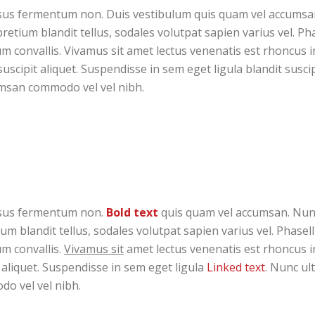
 risus fermentum non. Duis vestibulum quis quam vel accumsa
etium blandit tellus, sodales volutpat sapien varius vel. Phas
um convallis. Vivamus sit amet lectus venenatis est rhoncus i
cipit aliquet. Suspendisse in sem eget ligula blandit suscipit
umsan commodo vel vel nibh.
 risus fermentum non.
Bold text
quis quam vel accumsan. Nunc 
 blandit tellus, sodales volutpat sapien varius vel. Phasellu
um convallis.
Vivamus sit
amet lectus venenatis est rhoncus in
aliquet. Suspendisse in sem eget ligula
Linked text
. Nunc ult
o vel vel nibh.