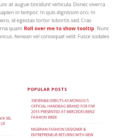
unc at augue tincidunt vehicula. Donec viverra
sapien in tempor. In quis dignissim orci. In
ero, id egestas tortor lobortis sed. Cras
 urna quam.
Roll over me to show tooltip
Nunc
oncus. Aenean vel consequat velit. Fusce sodales
POPULAR POSTS
3SEVEN&8 DEBUTS AS MONGOL’S
OFFICIAL HANDBAG BRAND FOR F/W
2015 PRESENTED AT MERCEDES BENZ
FASHION WEEK
ack SEL
 Of
NIGERIAN FASHION DESIGNER &
ENTREPRENEUR RETURNS WITH NEW