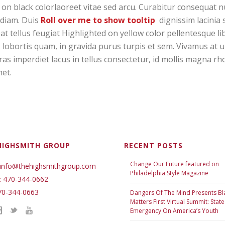
on black colorlaoreet vitae sed arcu. Curabitur consequat n
diam. Duis
Roll over me to show tooltip
dignissim lacinia 
at tellus feugiat Highlighted on yellow color pellentesque lib
s lobortis quam, in gravida purus turpis et sem. Vivamus at
ras imperdiet lacus in tellus consectetur, id mollis magna rh
met.
HIGHSMITH GROUP
RECENT POSTS
Change Our Future featured on
 info@thehighsmithgroup.com
Philadelphia Style Magazine
: 470-344-0662
70-344-0663
Dangers Of The Mind Presents Bl
Matters First Virtual Summit: State
Emergency On America’s Youth