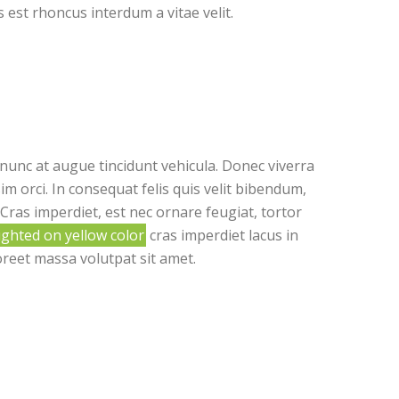
s est rhoncus interdum a vitae velit.
nunc at augue tincidunt vehicula. Donec viverra
m orci. In consequat felis quis velit bibendum,
 Cras imperdiet, est nec ornare feugiat, tortor
ighted on yellow color
cras imperdiet lacus in
oreet massa volutpat sit amet.