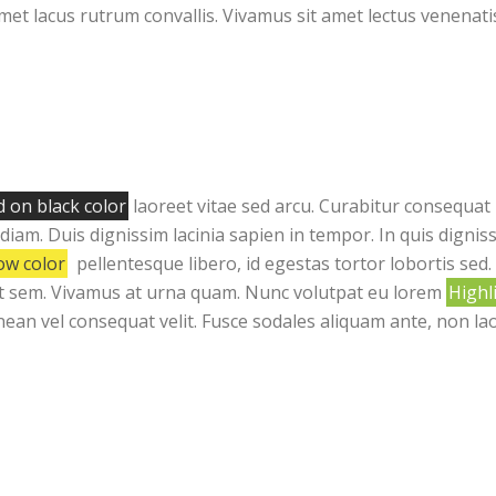
 amet lacus rutrum convallis. Vivamus sit amet lectus venenati
d on black color
laoreet vitae sed arcu. Curabitur consequat 
am. Duis dignissim lacinia sapien in tempor. In quis dignissi
ow color
pellentesque libero, id egestas tortor lobortis sed.
 et sem. Vivamus at urna quam. Nunc volutpat eu lorem
Highl
nean vel consequat velit. Fusce sodales aliquam ante, non la